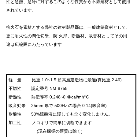
性と急熱、急冷に対するこのような性質から不燃建材として使用
されています。
抗火石を素材とする弊社の建材製品郡は、一般建築資材として、
更に耐火性の間仕切壁、防 火扉、断熱材、吸音材としてその用
途は広範囲にわたっています
軽 量 比重 1.0~1.5 超高層建造物に最適(真比重:2.46)
不燃性 認定番号 NM-8755
断熱性 熱伝導率 0.248~0.4kcal/mh°C
吸音効果 25mm 厚で 500Hz の場合 0.14(吸音率)
耐酸性 50%硫酸液に浸しても全く変化しません。
加工性 ノコギリで簡単に切断できます
(現在採掘の硬質は除く)