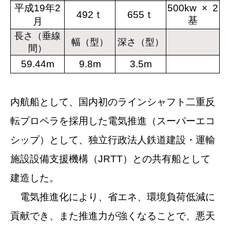
平成19年2
500kw × 2
492ｔ
655ｔ
基
月
長さ（垂線
幅
（型）
深さ（型）
間）
59.44m
9.8m
3.5m
内航船として、国内初のラインシャフト二重反
転プロペラを採用した電気推進（スーパーエコ
シップ）として、
独立行政法人鉄道建設・運輸
施設設備支援機構（JRTT）との共有船として
建造した。
電気推進化により、省エネ、環境負荷低減に
貢献でき、また推進力が強くなることで、悪天