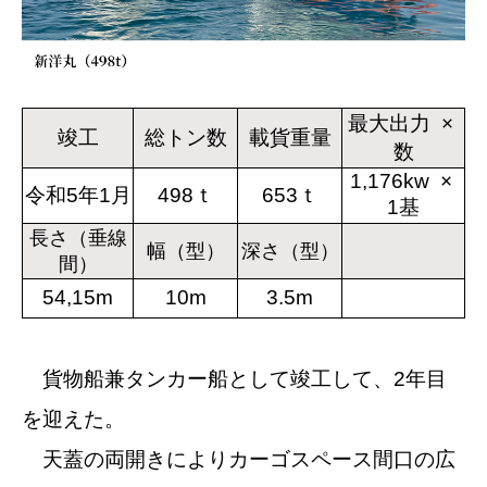
最大出力 ×
竣工
総トン数
載貨重量
数
1,176kw ×
令和5年1月
498ｔ
653ｔ
1基
長さ（垂線
幅（型）
深さ（型）
間）
54,15m
10m
3.5m
貨物船兼タンカー船として竣工して、2年目
を迎えた。
天蓋の両開きによりカーゴスペース間口の広