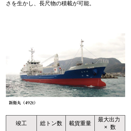
さを生かし、長尺物の積載が可能。
最大出力
竣工
総トン数
載貨重量
× 数