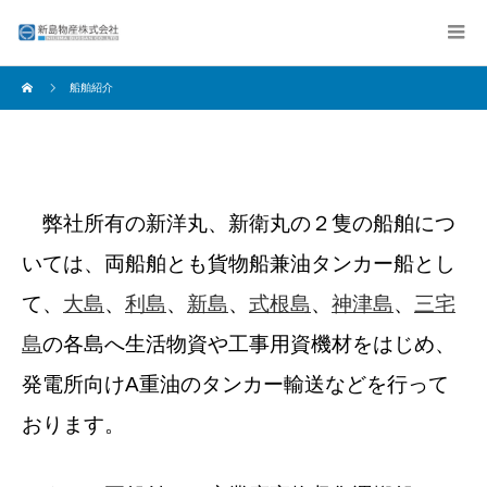
船舶紹介
弊社所有の新洋丸、新衛丸の２隻の船舶につ
いては、両船舶とも貨物船兼油タンカー船とし
て、
大島
、
利島
、
新島
、
式根島
、
神津島
、
三宅
島
の各島へ生活物資や工事用資機材をはじめ、
発電所向けA重油のタンカー輸送などを行って
おります。