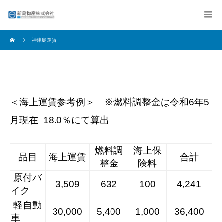
神津島運賃
＜海上運賃参考例＞ ※燃料調整金は令和6年5
月現在 18.0％にて算出
燃料調
海上保
品目
海上運賃
合計
整金
険料
原付バ
3,509
632
100
4,241
イク
軽自動
30,000
5,400
1,000
36,400
車