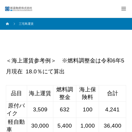
三宅島運賃
＜海上運賃参考例＞ ※燃料調整金は令和6年5
月現在 18.0％にて算出
燃料調
海上保
品目
海上運賃
合計
整金
険料
原付バ
3,509
632
100
4,241
イク
軽自動
30,000
5,400
1,000
36,400
車