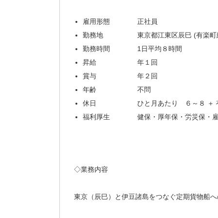
雇用形態 正社員
勤務地 東京都江東区辰巳 (有楽町線
勤務時間 1日平均８時間
昇給 年１回
賞与 年２回
年齢 不問
休日 ひと月あたり ６～８ ＋ 
福利厚生 健保・厚年保・労災保・雇
◇業務内容
東京（辰巳）と伊豆諸島をつなぐ定期貨物船へ